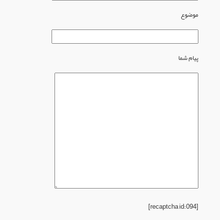
موضوع
پیام شما
[recaptcha id:094]