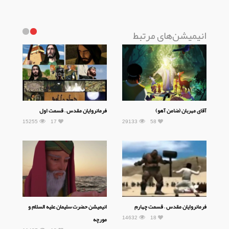
انیمیشن‌های مرتبط
آقای مهربان (ضامن آهو)
فرمانروایان مقدس – قسمت اول
15255
17
29133
58
فرمانروایان مقدس – قسمت چهارم
انیمیشن حضرت سلیمان علیه السلام و
14632
18
مورچه