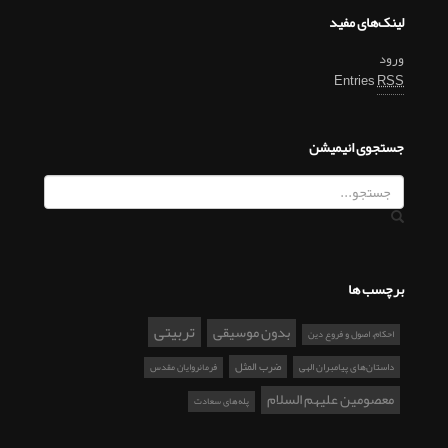
لینک‌های مفید
ورود
Entries
RSS
جستجوی انیمیشن
برچسب ها
تربیتی
بدون موسیقی
احکام، اصول و فروع دین
ضرب المثل
داستان‌های پیامبران الهی
فرمانروایان مقدس
معصومین علیهم السلام
پله‌های سعادت