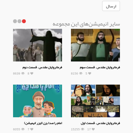
سایر انیمیشن‌های این مجموعه
فرمانروایان مقدس – قسمت سوم
فرمانروایان مقدس – قسمت دوم
8639
8
8156
5
فرمانروایان مقدس – قسمت اول
امام را صدا بزن (تیزر انیمیشن)
6055
7
15255
17