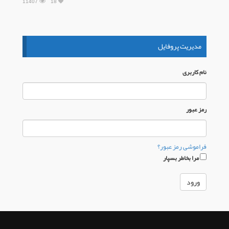
11407
18
مدیریت پروفایل
نام كاربری
رمز عبور
فراموشی رمز عبور؟
مرا بخاطر بسپار