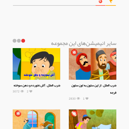
سایر انیمیشن‌های این مجموعه
ضرب المثل – از این ستون به اون ستون
ضرب المثل – آش نخورده و دهن سوخته
3072
2
فرجه
2830
1