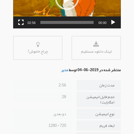
02:56
00:00
لینک دانلود مستقیم
چراخ خاموش!
منتشر شده در 2019-06-04 توسط
مدیر
مدت زمان
2:56
حجم فایل انیمیشن
28
(مگابایت)
نوع انیمیشن
دو بعدی
ابعاد فریم
720 * 1280