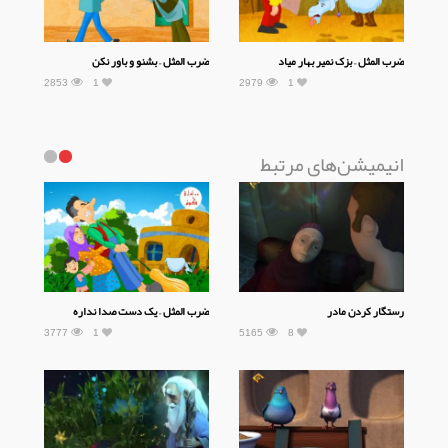
ضرب المثل – بزک نمیر بهار میاد
ضرب المثل – بشنو و باور نکن
2853
1
2979
1
انیمیشن‌های مرتبط
رستگار کردن مادر
ضرب المثل – یک دست صدا نداره
3777
1
5165
8