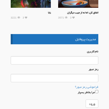
انفاق کن، اما نه از جیب دیگران
بابا
3221
3
3571
3
مدیریت پروفایل
نام كاربری
رمز عبور
فراموشی رمز عبور؟
مرا بخاطر بسپار