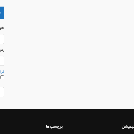
م
نام
رمز
فرا
م
نیمیشن
برچسب ها