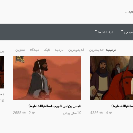
ضوعی
ارتباط با ما
سا
ترتیب:
جدیدترین
قدیمی‌ترین
بازدید
لایک
دیدگاه
عناوین
مسل
10 سال پیش
ام الله علیه)
عابس بن ابی شبیب (سلام الله علیه)
4
4386
10 سال پیش
2
2688