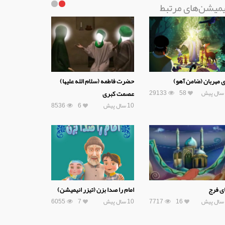
یمیشن‌های مرتبط
ی مهربان (ضامن آهو)
حضرت فاطمه (سلام الله علیها)
29133
58
عصمت کبری
10 سال پیش
6
8536
ی فرج
امام را صدا بزن (تیزر انیمیشن)
16
7717
10 سال پیش
7
6055