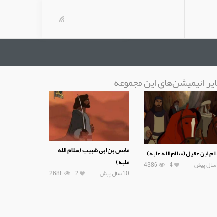
یر انیمیشن‌های این مجموعه
عابس بن ابی شبیب (سلام الله
م ابن عقیل (سلام الله علیه)
علیه)
4386
4
10 سال پیش
2
2688