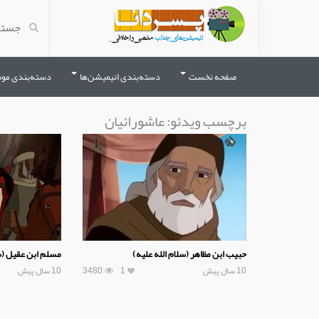
صفحه نخست
دسته‌بندی انیمیشن‌ها
دسته‌بندی مو
برچسب ویدئو:
عاشورائیان
حبیب ابن مظاهر (سلام الله علیه)
مسلم ابن عقیل (سل
10 سال پیش
1
3480
10 سال پیش