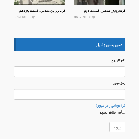
فرمانروایان مقدس – قسمت دوم
فرمانروایان مقدس – قسمت یازدهم
8524
8
8639
8
مدیریت پروفایل
نام كاربری
رمز عبور
فراموشی رمز عبور؟
مرا بخاطر بسپار