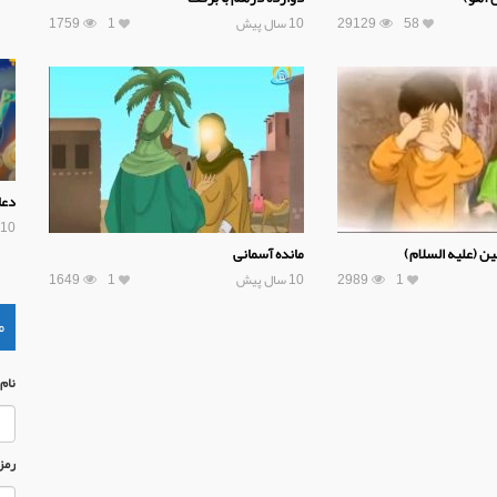
58
29129
10 سال پیش
1
1759
دعا
10 سال پیش
ن (علیه السلام)
مانده آسمانی
1
2989
10 سال پیش
1
1649
م
نام
رمز