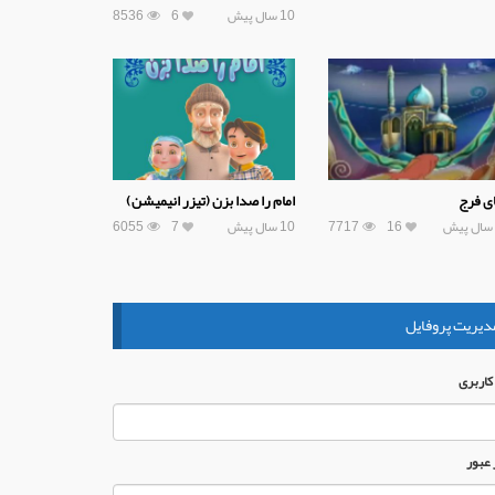
10 سال پیش
6
8536
ی فرج
امام را صدا بزن (تیزر انیمیشن)
16
7717
10 سال پیش
7
6055
دیریت پروفایل
 كاربری
 عبور