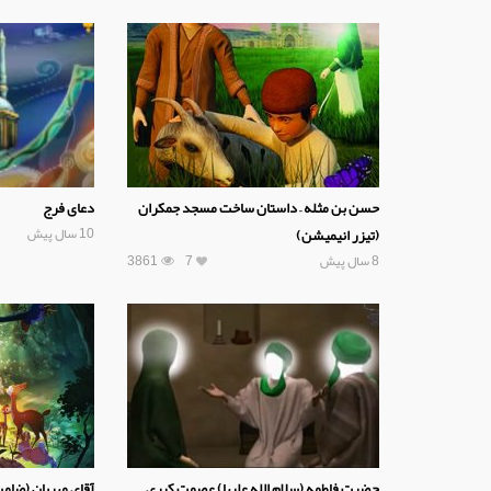
حسن بن مثله – داستان ساخت مسجد جمکران
دعای فرج
10 سال پیش
(تیزر انیمیشن)
8 سال پیش
7
3861
حضرت فاطمه (سلام الله علیها) عصمت کبری
آقای مهربان (ضامن