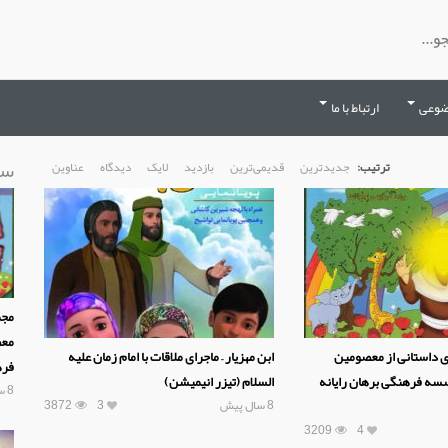
ضوعی
ارتباط با ما
سا
ترتیب:
جدیدترین
قدیمی‌ترین
بازدید
لایک
دیدگاه
عناوین
مجم
معص
 داستانی از معصومین
ابن مهزیار – ماجرای ملاقات با امام زمان علیه
فره
سسه فرهنگی برهان رایانه
السلام (تیزر انیمیشن)
8 سال پیش
8 سال پیش
3
3872
3209
4