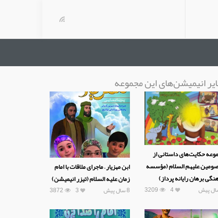
یر انیمیشن‌های این مجموعه
وعه حکایت‌های داستانی از
ومین علیهم السلام (مؤسسه
ابن مهزیار – ماجرای ملاقات با امام
نگی برهان رایانه پرداز)
زمان علیه السلام (تیزر انیمیشن)
3209
4
8 سال پیش
3
3872