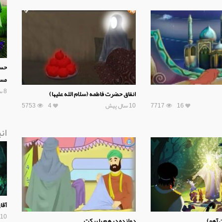
حسن
مسج
8 سال پیش
انفاق حضرت فاطمه (سلام الله علیها)
16
7717
10 سال پیش
4
5753
ان
آقا
10 سال پیش
 آهو)
دوازده درهم با برکت