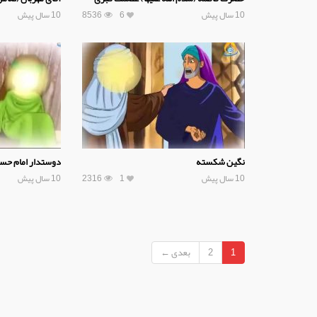
10 سال پیش
6
8536
10 سال پیش
نگین شکسته
دوستدار امام حسی
10 سال پیش
1
2316
10 سال پیش
1
2
بعدی ←