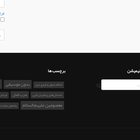
فرا
م
نیمیشن
برچسب ها
بدون موسیقی
احکام، اصول و فروع دین
ضرب المثل
داستان‌های پیامبران الهی
فرمانر
معصومین علیهم السلام
پله‌های سعادت