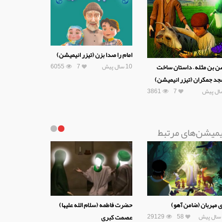
امام را صدا بزن (تیزر انیمیشن)
10 سال پیش
7
6055
 بن مثله – داستان ساخت
د جمکران (تیزر انیمیشن)
3861
7
یمیشن‌های مرتبط
ی مهربان (ضامن آهو)
حضرت فاطمه (سلام الله علیها)
29129
58
عصمت کبری