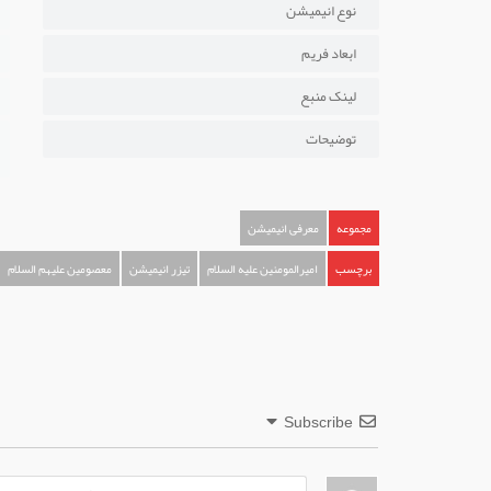
نوع انیمیشن
ابعاد فریم
لینک منبع
توضیحات
مجموعه
معرفی انیمیشن
برچسب
امیرالمومنین علیه السلام
تیزر انیمیشن
معصومین علیهم السلام
Subscribe