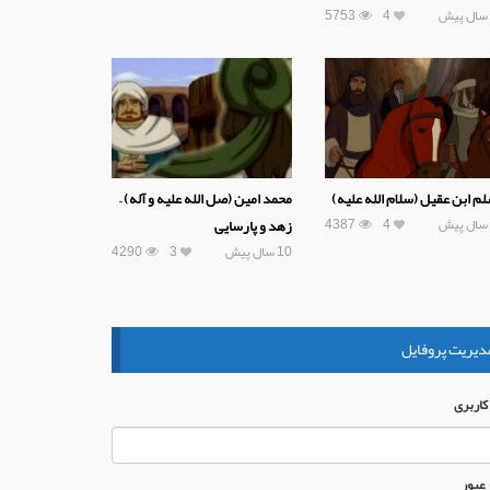
5753
4
م ابن عقیل (سلام الله علیه)
محمد امین (صل الله علیه و آله) –
4387
4
زهد و پارسایی
10 سال پیش
3
4290
دیریت پروفایل
 كاربری
 عبور