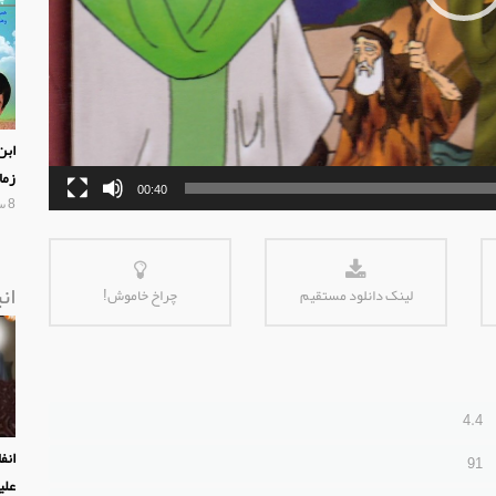
ابن 
زما
00:40
8 سال پیش
ان
لینک دانلود مستقیم
چراخ خاموش!
4.4
انف
91
علی