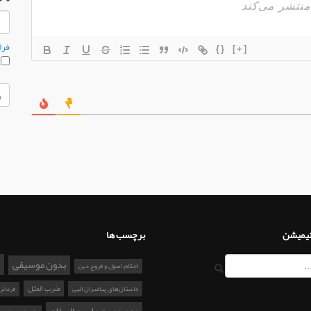
فرا
{}
[+]
م
نیمیشن
برچسب ها
بدون موسیقی
احکام، اصول و فروع دین
ضرب المثل
داستان‌های پیامبران الهی
فرمانر