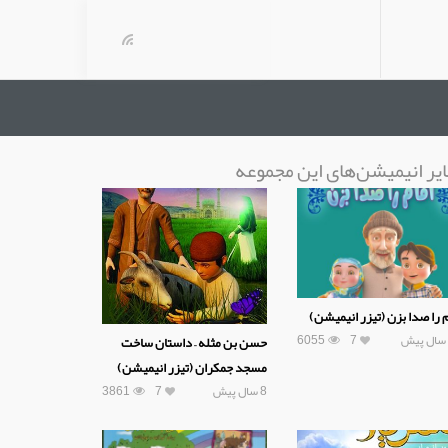
یر انیمیشن‌های این مجموعه
م را صدا بزن (تیزر انیمیشن)
6055
7
حسن بن مثله – داستان ساخت
مسجد جمکران (تیزر انیمیشن)
8 سال پیش
7
3861