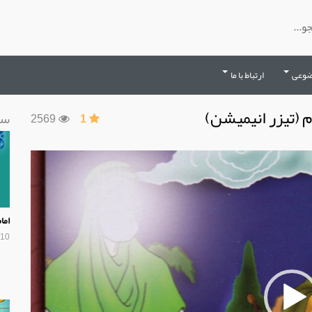
ضوعی
ارتباط با ما
م (تیزر انیمیشن)
سا
2569
1
اما
10 سال پیش