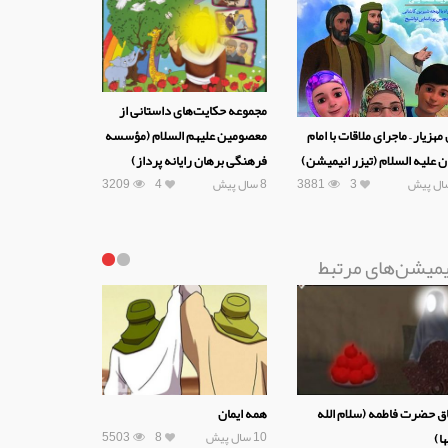
مجموعه حکایت‌های داستانی از
معصومین علیهم السلام (مؤسسه
مهزیار – ماجرای ملاقات با امام
فرهنگی برهان رایانه پرداز)
ن علیه السلام (تیزر انیمیشن)
8 سال پیش
4
3209
3881
3
یمیشن‌های مرتبط
اق حضرت فاطمه (سلام الله
همه ایمان
10 سال پیش
8
5503
ها)