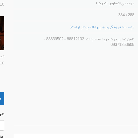
دو بعدی (تصاویر متحرک)
10 سال پیش
288 * 384
مؤسسه فرهنگی برهان رایانه پرداز (رایت)
تلفن تماس جهت خرید محصولات: 88812102 - 88839502 -
09371253609
مسل
10 سال پیش
م
نام
رمز