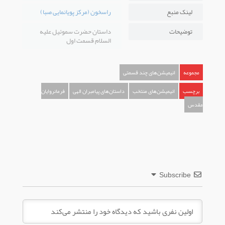
لینک منبع
راسخون (مرکز پویانمایی صبا)
توضیحات
داستان حضرت سموئیل علیه
السلام قسمت اول
مجموعه
انیمیشن‌های چند قسمتی
برچسب
انیمیشن‌های منتخب
داستان‌های پیامبران الهی
فرمانروایان
مقدس
Subscribe