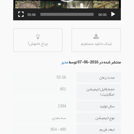
55:56
00:00
لینک دانلود مستقیم
چراخ خاموش!
منتشر شده در 2016-06-07 توسط
مدیر
مدت زمان
55:56
حجم فایل انیمیشن
401
(مگابایت)
سال تولید
1384
نوع انیمیشن
سه بعدی
ابعاد فریم
480 * 854