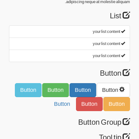
adipiscing neque at molestie aliquam.
List
your list content
your list content
your list content
Button
Button
Button
Button
Button
Button
Button
Button
Button Group
Tool tip