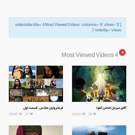
[videotube title="4 Most Viewed Videos" columns="4" show="3"
orderby="views"]
4 Most Viewed Videos
آقای مهربان (ضامن آهو)
فرمانروایان مقدس – قسمت اول
15247
17
29122
58