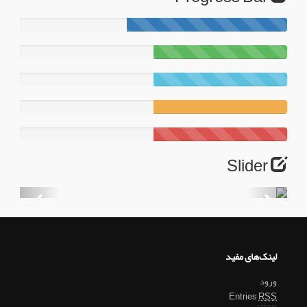
60%
Complete
50%
Complete
50%
Complete
50%
Complete
50%
Complete
Title
Slider
لینک‌های مفید
ورود
Entries
RSS