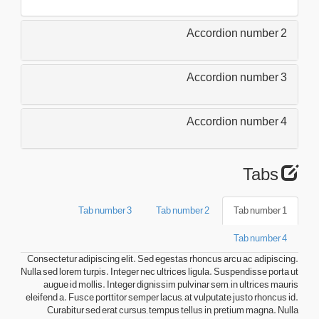
Accordion number 2
Accordion number 3
Accordion number 4
Tabs
Tab number 3
Tab number 2
Tab number 1
Tab number 4
Consectetur adipiscing elit. Sed egestas rhoncus arcu ac adipiscing.
Nulla sed lorem turpis. Integer nec ultrices ligula. Suspendisse porta ut
augue id mollis. Integer dignissim pulvinar sem, in ultrices mauris
eleifend a. Fusce porttitor semper lacus, at vulputate justo rhoncus id.
Curabitur sed erat cursus, tempus tellus in, pretium magna. Nulla