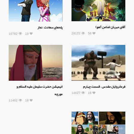
آقای مهربان (ضامن آهو)
پله‌های سعادت – نماز
29122
58
10782
19
فرمانروایان مقدس – قسمت چهارم
انیمیشن حضرت سلیمان علیه السلام و
14627
18
مورچه
11402
18