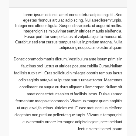
Lorem ipsum dolor sit amet, consectetur adipiscing elit. Sed
egestas rhoncus arcu ac adipiscing. Nulla sed lorem turpis.
Integer nec ultrices ligula. Suspendisse porta ut augue id mollis.
Integer dignissim pulvinar sem, in ultrices mauris eleifend a.
Fusce porttitor semper lacus, at vulputate justo rhoncus id.
Curabitur sed erat cursus, tempus tellus in, pretium magna. Nulla
adipiscing neque at molestie aliquam.
Donec commodo mattis dictum. Vestibulum ante ipsum primis in
faucibus orci luctus et ultrices posuere cubilia Curae; Nullam
facilisis turpis mi. Cras sollicitudin, mi eget lobortis tempus, lacus
odio sagittis ante, vel vulputate purus urna et tortor. Maecenas
condimentum augue eu risus aliquam ullamcorper. Nullam sit
amet consectetur sapien, et facilisis lacus. Duis euismod
fermentum magna et commodo. Vivamus magna quam, sagittis
ut augue vel, faucibus ultricies est. Fusce metus tellus, eleifend
id egestas non, pretium pellentesque turpis. Vivamus tempor, nisi
eu venenatis ornare, leo magna adipiscing orci, nec tincidunt
lectus sem sit amet ipsum.