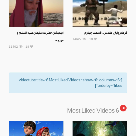
فرمانروایان مقدس – قسمت چهارم
انیمیشن حضرت سلیمان علیه السلام و
14627
18
مورچه
11402
18
[videotube title="6 Most Liked Videos" show="6" columns="6"
orderby="likes"]
6 Most Liked Videos