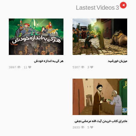
3 Lastest Videos
میزبان خورشید
هر کی به اندازه خودش
3997
11
5307
3
ماجرای کتاب خریدن آیت الله مرعشی نجفی
2633
5