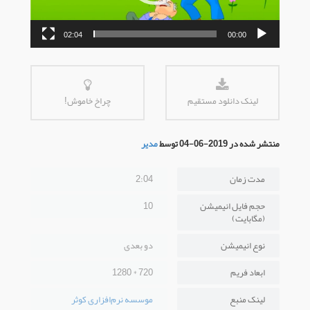
02:04
00:00
لینک دانلود مستقیم
چراخ خاموش!
منتشر شده در 2019-06-04 توسط
مدیر
مدت زمان
2:04
حجم فایل انیمیشن
10
(مگابایت)
نوع انیمیشن
دو بعدی
ابعاد فریم
720 * 1280
لینک منبع
موسسه نرم‌افزاری کوثر