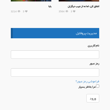
انفاق کن، اما نه از جیب دیگران
بابا
3214
3
3564
3
مدیریت پروفایل
نام كاربری
رمز عبور
فراموشی رمز عبور؟
مرا بخاطر بسپار