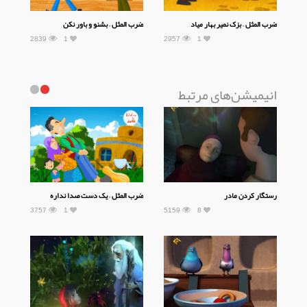
ضرب المثل – بزک نمیر بهار میاد
ضرب المثل – بشنو و باور نکن
2839
1
2957
1
انیمیشن‌های مرتبط
رستگار کردن مادر
ضرب المثل – یک دست صدا نداره
3757
1
5159
8