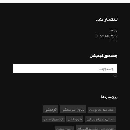
لینک‌های مفید
ورود
Entries
RSS
جستجوی انیمیشن
برچسب ها
تربیتی
بدون موسیقی
احکام، اصول و فروع دین
ضرب المثل
داستان‌های پیامبران الهی
فرمانروایان مقدس
معصومین علیهم السلام
پله‌های سعادت