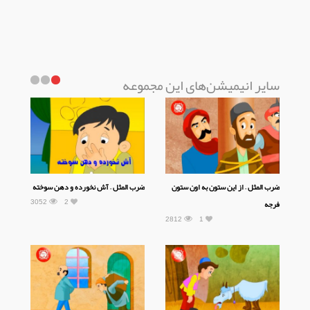
سایر انیمیشن‌های این مجموعه
ضرب المثل – از این ستون به اون ستون
ضرب المثل – آش نخورده و دهن سوخته
3052
2
فرجه
2812
1