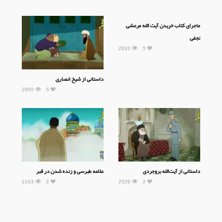
ماجرای کتاب خریدن آیت الله مرعشی
نجفی
2633
5
داستانی از شیخ انصاری
2950
5
داستانی از آیت‌الله بروجردی
علامه طبرسی و زنده شدن در قبر
2163
2
2529
2