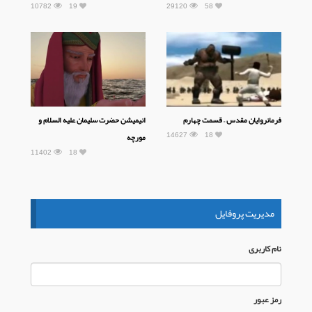
10782
19
29120
58
فرمانروایان مقدس – قسمت چهارم
انیمیشن حضرت سلیمان علیه السلام و
14627
18
مورچه
11402
18
مدیریت پروفایل
نام كاربری
رمز عبور