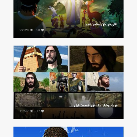
آقای مهربان (ضامن آهو)
6052
7
فرمانروایان مقدس – قسمت اول
5498
8