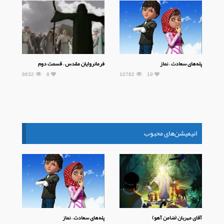
پله‌های سعادت – نماز
فرمانروایان مقدس – قسمت دوم
8632
8
10782
19
انیمیشن‌های محبوب
آقای مهربان (ضامن آهو)
پله‌های سعادت – نماز