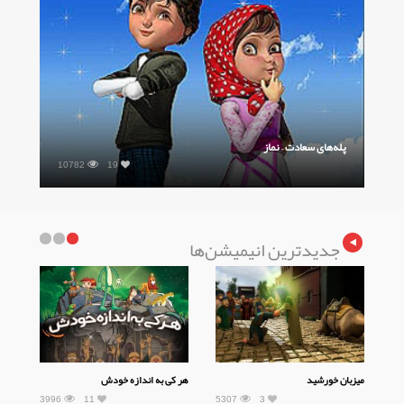
پله‌های سعادت – نماز
5307
3
جدیدترین انیمیشن‌ها
میزبان خورشید
هر کی به اندازه خودش
3996
11
5307
3