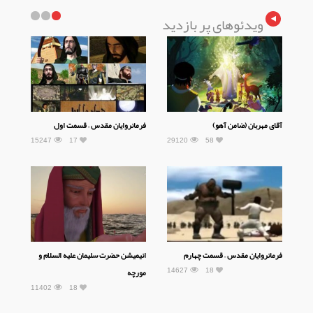
ویدئوهای پر بازدید
آقای مهربان (ضامن آهو)
فرمانروایان مقدس – قسمت اول
15247
17
29120
58
فرمانروایان مقدس – قسمت چهارم
انیمیشن حضرت سلیمان علیه السلام و
14627
18
مورچه
11402
18