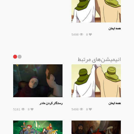
همه ایمان
5498
8
انیمیشن‌های مرتبط
همه ایمان
رستگار کردن مادر
5161
8
5498
8