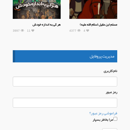
مسلم ابن عقیل (سلام الله علیه)
هر کی به اندازه خودش
3997
11
4377
4
مدیریت پروفایل
نام كاربری
رمز عبور
فراموشی رمز عبور؟
مرا بخاطر بسپار