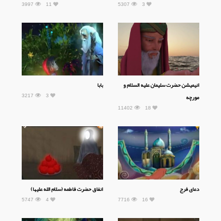
3997
11
5307
3
انیمیشن حضرت سلیمان علیه السلام و
بابا
3217
3
مورچه
11402
18
دعای فرج
انفاق حضرت فاطمه (سلام الله علیها)
5747
4
7716
16