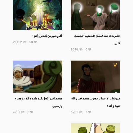
حضرت فاطمه (سلام الله علیها) عصمت
آقای مهربان (ضامن آهو)
29122
58
کبری
8530
6
مهربانان – داستان حضرت محمد (صل الله
محمد امین (صل الله علیه و آله) – زهد و
علیه و آله)
پارسایی
4281
3
5201
7