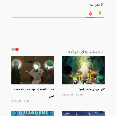
0
نظرات
انیمیشن‌های مرتبط
آقای مهربان (ضامن آهو)
حضرت فاطمه (سلام الله علیها) عصمت
29125
58
کبری
8534
6