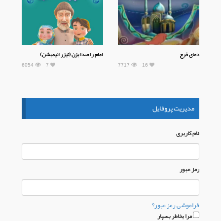
دعای فرج
امام را صدا بزن (تیزر انیمیشن)
6054
7
7717
16
مدیریت پروفایل
نام كاربری
رمز عبور
فراموشی رمز عبور؟
مرا بخاطر بسپار