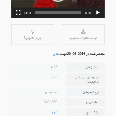
14:33
00:00
لینک دانلود مستقیم
چراخ خاموش!
منتشر شده در 2016-06-20 توسط
مدیر
مدت زمان
14:33
حجم فایل انیمیشن
58.8
(مگابایت)
نوع انیمیشن
سه بعدی
ابعاد فریم
360 * 640
لینک منبع
تبیان