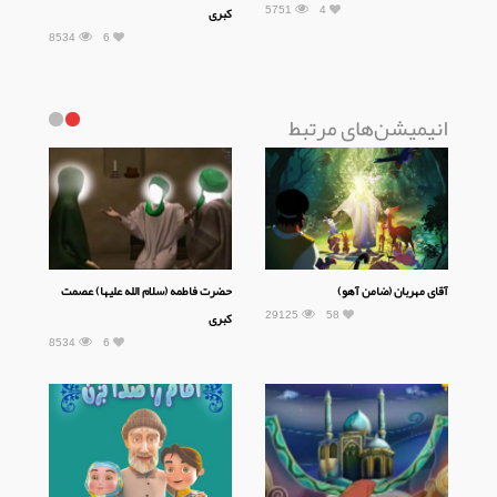
5751
4
کبری
8534
6
انیمیشن‌های مرتبط
آقای مهربان (ضامن آهو)
حضرت فاطمه (سلام الله علیها) عصمت
29125
58
کبری
8534
6