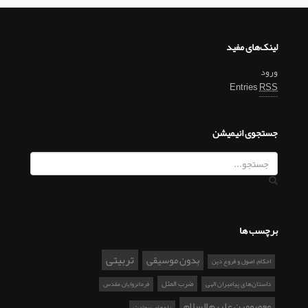
لینک‌های مفید
ورود
Entries
RSS
جستجوی انیمیشن
برچسب ها
تربیتی
بدون موسیقی
احکام، اصول و فروع دین
ضرب المثل
داستان‌های پیامبران الهی
فرمانروایان مقدس
معصومین علیهم السلام
پله‌های سعادت