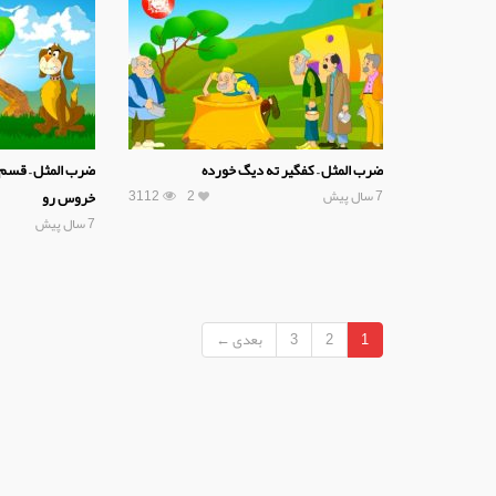
ضرب المثل – کفگیر ته دیگ خورده
ضرب المثل – قسم رو
7 سال پیش
2
3112
خروس رو
7 سال پیش
1
2
3
بعدی ←