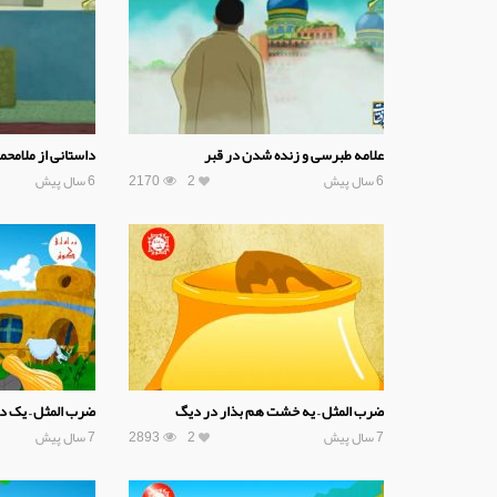
علامه طبرسی و زنده شدن در قبر
داستانی از ملامح
6 سال پیش
2
2170
6 سال پیش
ضرب المثل – یه خشت هم بذار در دیگ
ضرب المثل – یک د
7 سال پیش
2
2893
7 سال پیش