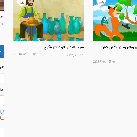
انف
10 سال پیش
باه رو باور کنم یا دم
ضرب المثل – فوت کوزه‌گری
م
7 سال پیش
1
3104
3038
5
نام
رمز
فرا
م