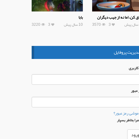
اق کن، اما نه از جیب دیگران
بابا
3
3570
10 سال پیش
3
3220
دیریت پروفایل
 كاربری
 عبور
موشی رمز عبور؟
را بخاطر بسپار