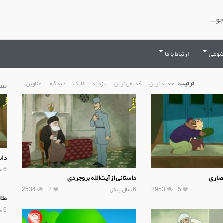
ضوعی
ارتباط با ما
سا
ترتیب:
جدیدترین
قدیمی‌ترین
بازدید
لایک
دیدگاه
عناوین
داس
6 سال پیش
نصاری
داستانی از آیت‌الله بروجردی
5
2953
6 سال پیش
2
2534
علا
6 سال پیش