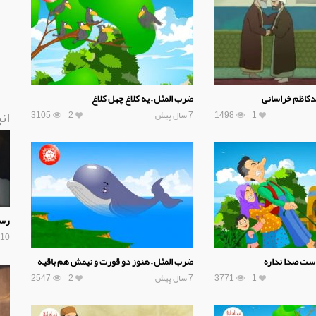
مدکاظم خراسانی
ضرب المثل – یه کلاغ چهل کلاغ
ان
1
1498
7 سال پیش
2
3105
رست
10 سال پیش
ست صدا نداره
ضرب المثل – هنوز دو قورت و نیمش هم باقیه
1
3771
7 سال پیش
2
2547