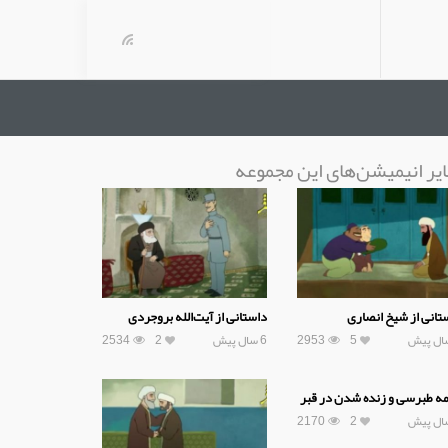
یر انیمیشن‌های این مجموعه
تانی از شیخ انصاری
داستانی از آیت‌الله بروجردی
5
2953
6 سال پیش
2
2534
مه طبرسی و زنده شدن در قبر
2170
2