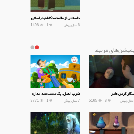
داستانی از ملامحمدکاظم خراسانی
6 سال پیش
1
1498
یمیشن‌های مرتبط
گار کردن مادر
ضرب المثل – یک دست صدا نداره
8
5165
7 سال پیش
1
3771