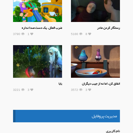
رستگار کردن مادر
ضرب المثل – یک دست صدا نداره
3790
1
5166
8
31
ته
انفاق کن، اما نه از جیب دیگران
بابا
3221
3
3572
3
30
مدیریت پروفایل
نام كاربری