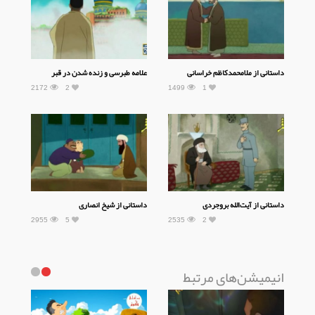
داستانی از ملامحمدکاظم خراسانی
علامه طبرسی و زنده شدن در قبر
2172
2
1499
1
داستانی از آیت‌الله بروجردی
داستانی از شیخ انصاری
2955
5
2535
2
انیمیشن‌های مرتبط