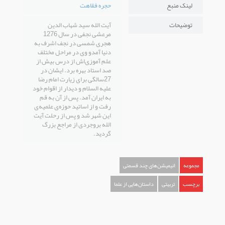
لینک منبع
حجره فقاهت
توضیحات
آیت الله سید شهاب الدین
مرعشی نجفی در سال 1276
هجری شمسی در نجف اشرف به
دنیا آمدو وی در مراحل مختلف
علم آموزی‌اش از درس بیش از
صد استاد بهره برد. ایشان در
27سالگی برای زیارت امام رضا
علیه السلام و دیدار از اقوام خود
به ایران آمد. پس از آن به قم
رفت و از اساتید حوزه‌ی علمیه‌ی
این شهر شد و پس از رحلت آیت
الله بروجردی از مراجع بزرگ
گردید.
مجموعه
انیمیشن‌های چند قسمتی
برچسب
تربیتی
داستان‌هایی از علما