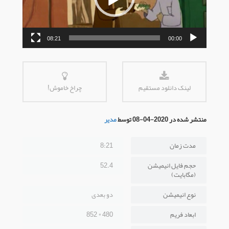
08:21
00:00
لینک دانلود مستقیم
چراخ خاموش!
منتشر شده در 2020-04-08 توسط
مدیر
مدت زمان
8:21
حجم فایل انیمیشن
52.4
(مگابایت)
نوع انیمیشن
دو بعدی
ابعاد فریم
480 * 852