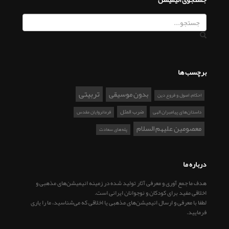
برچسب ها
تربیتی
بدون موسیقی
احکام، اصول و فروع دین
ضرب المثل
داستان‌های پیامبران الهی
فرمانروایان مقدس
معصومین علیهم السلام
پله‌های سعادت
درباره ما
هدف ما جمع آوری و معرفی آثار تولید شده در زمینه انیمیشن‌های مذهبی و
اخلاقی مفید برای کودکان و نوجوانان ایرانی است.
لطفا با معرفی و ارسال انیمیشن‌های مذهبی یا اخلاقی که می‌شناسید، ما را یاری
فرمایید.