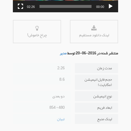
02:26
00:00
لینک دانلود مستقیم
چراخ خاموش!
منتشر شده در 2016-06-20 توسط
مدیر
مدت زمان
2:26
حجم فایل انیمیشن
8.6
(مگابایت)
نوع انیمیشن
دو بعدی
ابعاد فریم
480 * 854
لینک منبع
تبیان