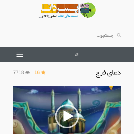
دعای فرج
7718
16
نمایشگر
ویدیو