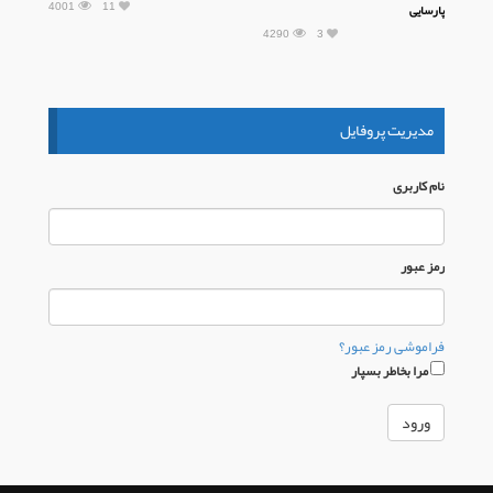
4001
11
پارسایی
4290
3
مدیریت پروفایل
نام كاربری
رمز عبور
فراموشی رمز عبور؟
مرا بخاطر بسپار