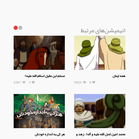
انیمیشن‌های مرتبط
همه ایمان
مسلم ابن عقیل (سلام الله علیه)
4387
4
5503
8
محمد امین (صل الله علیه و آله) – زهد و
هر کی به اندازه خودش