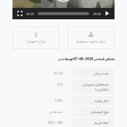
30:19
00:00
لینک دانلود مستقیم
چراخ خاموش!
منتشر شده در 2016-06-07 توسط
مدیر
مدت زمان
30:19
حجم فایل انیمیشن
214
(مگابایت)
سال تولید
1384
نوع انیمیشن
سه بعدی
ابعاد فریم
480 * 854