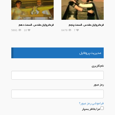
فرمانروایان مقدس – قسمت پنجم
فرمانروایان مقدس – قسمت دهم
5891
10
6479
7
مدیریت پروفایل
نام كاربری
رمز عبور
فراموشی رمز عبور؟
مرا بخاطر بسپار