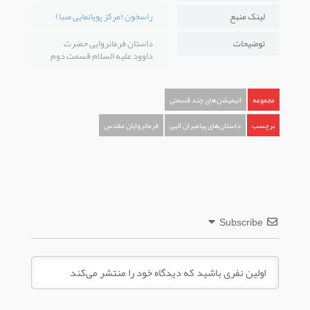
لینک منبع
راسخون (مرکز پویانمایی صبا)
توضیحات
داستان فرمانروایی حضرت
داوود علیه السلام قسمت دوم
مجموعه
انیمیشن‌های چند قسمتی
برچسب
داستان‌های پیامبران الهی
فرمانروایان مقدس
Subscribe