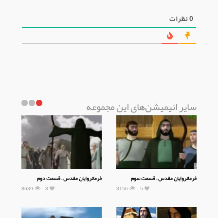
0
نظرات
سایر انیمیشن‌های این مجموعه
فرمانروایان مقدس – قسمت سوم
فرمانروایان مقدس – قسمت دوم
8639
8
8156
5