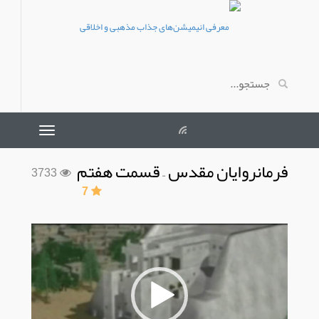
فرمانروایان مقدس – قسمت هفتم
3733
7
نمایشگر
ویدیو