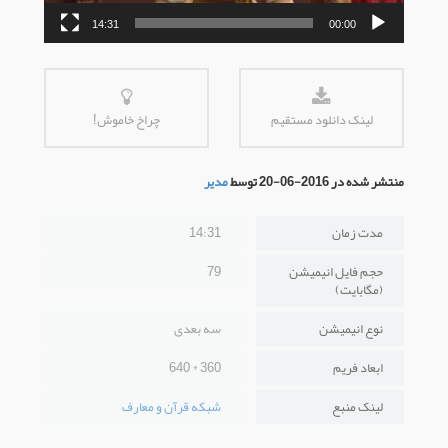
14:31
00:00
لینک دانلود مستقیم
چراخ خاموش!
منتشر شده در 2016-06-20 توسط
مدیر
مدت زمان
14:31
حجم فایل انیمیشن
79
(مگابایت)
نوع انیمیشن
سه بعدی
ابعاد فریم
360 * 640
لینک منبع
شبکه قرآن و معارف