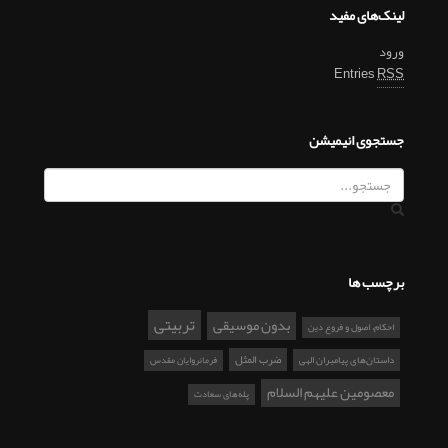
لینک‌های مفید
ورود
Entries
RSS
جستجوی انیمیشن
برچسب ها
تربیتی
بدون موسیقی
احکام، اصول و فروع دین
ضرب المثل
داستان‌های پیامبران الهی
فرمانروایان مقدس
معصومین علیهم السلام
پله‌های سعادت