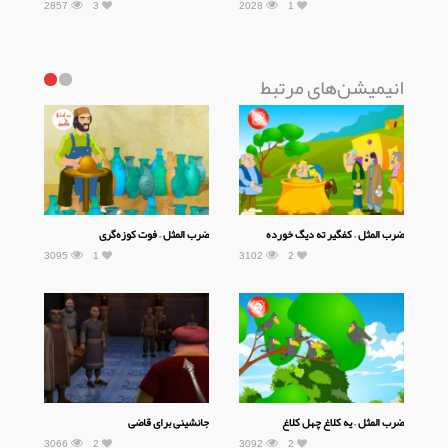
2857
3
2028
1
انیمیشن‌های مرتبط
ضرب المثل – کفگیر ته دیگ خورده
ضرب المثل – فوت کوزه‌گری
3095
1
3102
2
ضرب المثل – یه کلاغ چهل کلاغ
جانشینی برای قاضی
3066
2
3092
2