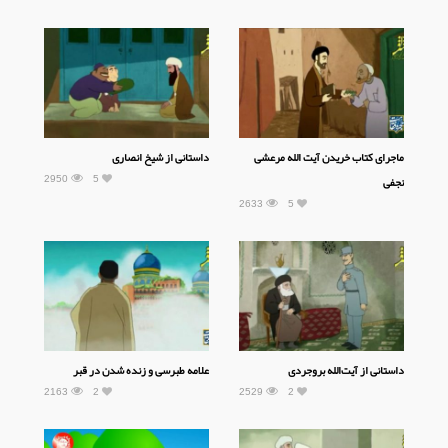
ماجرای کتاب خریدن آیت الله مرعشی
داستانی از شیخ انصاری
2950
5
نجفی
2633
5
داستانی از آیت‌الله بروجردی
علامه طبرسی و زنده شدن در قبر
2163
2
2529
2