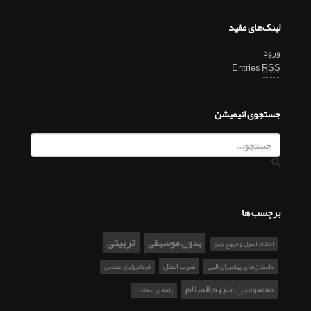
لینک‌های مفید
ورود
Entries
RSS
جستجوی انیمیشن
برچسب ها
تربیتی
بدون موسیقی
احکام، اصول و فروع دین
ضرب المثل
داستان‌های پیامبران الهی
فرمانروایان مقدس
معصومین علیهم السلام
پله‌های سعادت