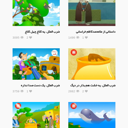
داستانی از ملامحمدکاظم خراسانی
ضرب المثل – یه کلاغ چهل کلاغ
3095
2
1496
1
ضرب المثل – یه خشت هم بذار در دیگ
ضرب المثل – یک دست صدا نداره
3759
1
2882
2