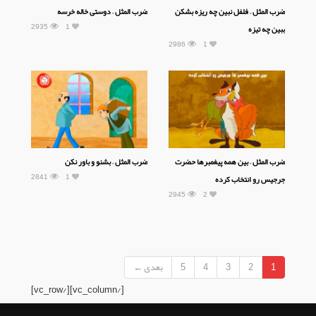
ضرب المثل – فلفل نبین چه ریزه بشکن
ضرب المثل – دوستی خاله خرسه
2935
1
ببین چه تیزه
2986
1
ضرب المثل – بین همه پیغمبرها حضرت
ضرب المثل – بشنو و باور نکن
2841
1
جرجیس رو انتخاب کرده
2945
2
1
2
3
4
5
بعدی ←
[/vc_column][/vc_row]