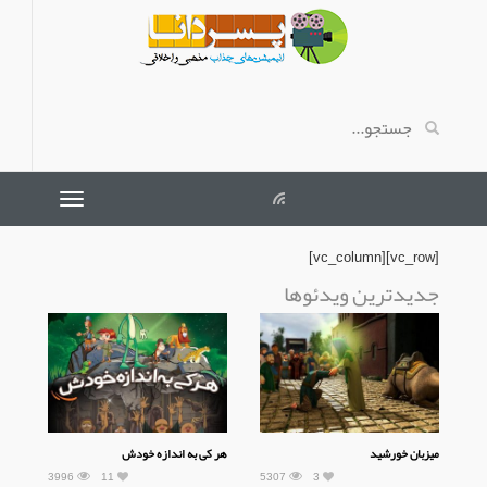
[vc_row][vc_column]
جدیدترین ویدئوها
میزبان خورشید
هر کی به اندازه خودش
3996
11
5307
3