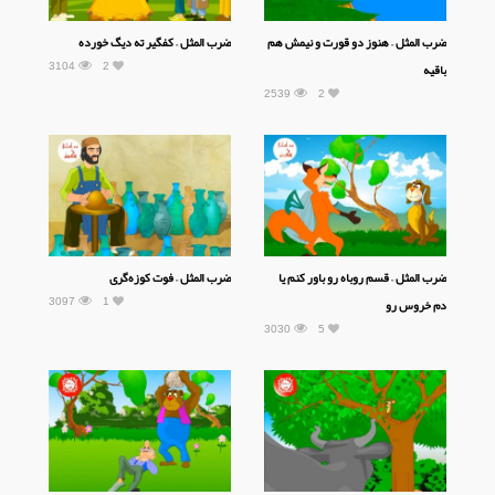
ضرب المثل – هنوز دو قورت و نیمش هم
ضرب المثل – کفگیر ته دیگ خورده
3104
2
باقیه
2539
2
ضرب المثل – قسم روباه رو باور کنم یا
ضرب المثل – فوت کوزه‌گری
3097
1
دم خروس رو
3030
5