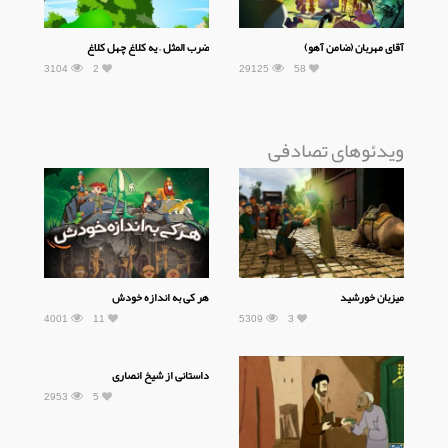
آقای مهربان (ضامن آهو)
ضرب المثل – یه کلاغ چهل کلاغ
3104
2
29125
58
ویدئوهای تصادفی
میزبان خورشید
هر کی به اندازه خودش
4001
11
5309
3
داستانی از شیخ انصاری
2953
5