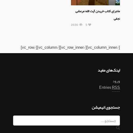
ماجرای کتاب خریدن آیت الله مرعشی
نجفی
2636
5
[/vc_column_inner][/vc_row_inner][/vc_column][/vc_row]
لینک‌های مفید
ورود
Entries
RSS
جستجوی انیمیشن