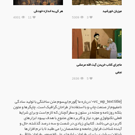
میزبان خورشید
هر کی به اندازه خودش
4001
11
5309
3
ماجرای کتاب خریدن آیت الله مرعشی
نجفی
2636
5
[vc_wp_text title=”درباره ما”]لورم ایپسوم متن ساختگی با تولید سادگی
نامفهوم از صنعت چاپ و با استفاده از طراحان گرافیک است. چاپگرها و متون
بلکه روزنامه و مجله در ستون و سطرآنچنان که لازم است و برای شرایط
فعلی تکنولوژی مورد نیاز و کاربردهای متنوع با هدف بهبود ابزارهای
کاربردی می باشد. کتابهای زیادی در شصت و سه درصد گذشته، حال و
آینده شناخت فراوان جامعه و متخصصان را می طلبد تا با نرم افزارها
شناخت بیشتری را برای طراحان رایانه ای علی الخصوص طراحان خلاقی و