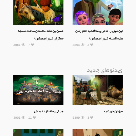
ابن مهزیار – ماجرای ملاقات با امام زمان
حسن بن مثله – داستان ساخت مسجد
علیه السلام (تیزر انیمیشن)
جمکران (تیزر انیمیشن)
3861
7
3854
3
ویدئوهای جدید
میزبان خورشید
هر کی به اندازه خودش
4001
11
5309
3