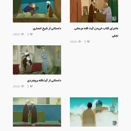
ماجرای کتاب خریدن آیت الله مرعشی
داستانی از شیخ انصاری
2953
5
نجفی
2636
5
داستانی از آیت‌الله بروجردی
2534
2