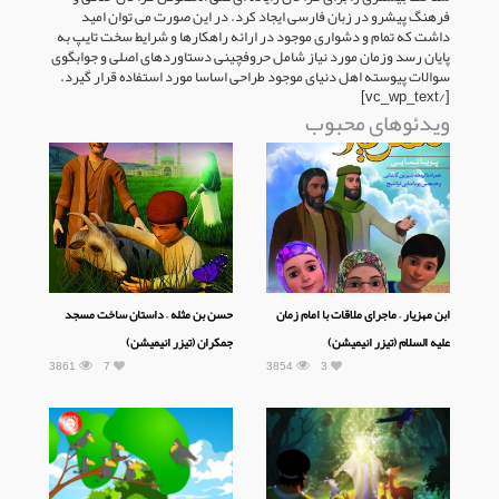
فرهنگ پیشرو در زبان فارسی ایجاد کرد. در این صورت می توان امید
داشت که تمام و دشواری موجود در ارائه راهکارها و شرایط سخت تایپ به
پایان رسد وزمان مورد نیاز شامل حروفچینی دستاوردهای اصلی و جوابگوی
سوالات پیوسته اهل دنیای موجود طراحی اساسا مورد استفاده قرار گیرد.
[/vc_wp_text]
ویدئوهای محبوب
ابن مهزیار – ماجرای ملاقات با امام زمان
حسن بن مثله – داستان ساخت مسجد
علیه السلام (تیزر انیمیشن)
جمکران (تیزر انیمیشن)
3861
7
3854
3