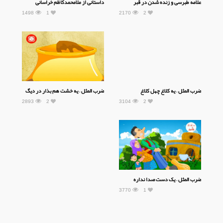
علامه طبرسی و زنده شدن در قبر
داستانی از ملامحمدکاظم خراسانی
1498
1
2170
2
ضرب المثل – یه کلاغ چهل کلاغ
ضرب المثل – یه خشت هم بذار در دیگ
2893
2
3104
2
ضرب المثل – یک دست صدا نداره
3770
1