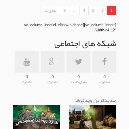
1
2
3
4
…
9
بعدی ←
[/vc_column_inner][vc_column_inner el_class=”sidebar”
width=”4/12″]
شبکه های اجتماعی
0
0
0
0
مشترک
دنبال کننده
مشترک
مشترک
جدیدترین ویدئوها