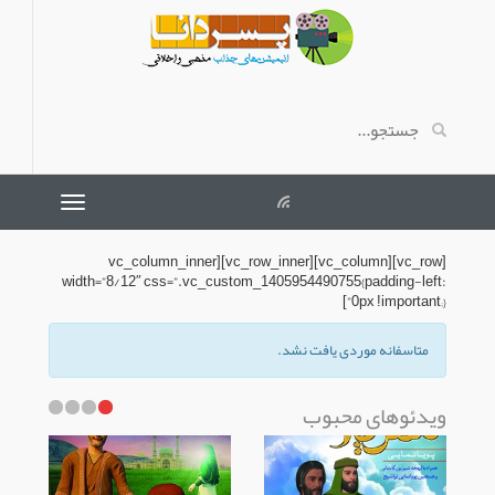
[vc_row][vc_column][vc_row_inner][vc_column_inner
width=”8/12″ css=”.vc_custom_1405954490755{padding-left:
0px !important;}”]
متاسفانه موردی یافت نشد.
ویدئوهای محبوب