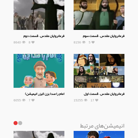
فرمانروایان مقدس – قسمت سوم
فرمانروایان مقدس – قسمت دوم
8640
8
8156
5
فرمانروایان مقدس – قسمت اول
امام را صدا بزن (تیزر انیمیشن)
6055
7
15255
17
انیمیشن‌های مرتبط