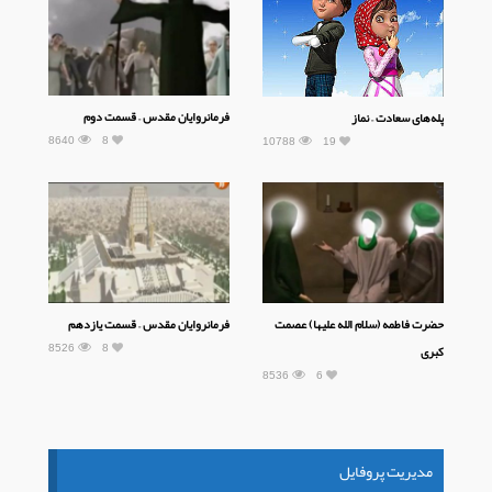
فرمانروایان مقدس – قسمت دوم
پله‌های سعادت – نماز
8640
8
10788
19
حضرت فاطمه (سلام الله علیها) عصمت
فرمانروایان مقدس – قسمت یازدهم
8526
8
کبری
8536
6
مدیریت پروفایل