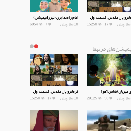
انروایان مقدس – قسمت اول
امام را صدا بزن (تیزر انیمیشن)
17
15250
10 سال پیش
7
6054
یمیشن‌های مرتبط
ی مهربان (ضامن آهو)
فرمانروایان مقدس – قسمت اول
58
29125
10 سال پیش
17
15250