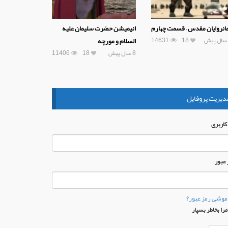
انروایان مقدس – قسمت چهارم
انیمیشن حضرت سلیمان علیه
14631
18
السلام و مورچه
8 سال پیش
18
11406
دیریت پروفایل
 كاربری
 عبور
موشی رمز عبور؟
را بخاطر بسپار