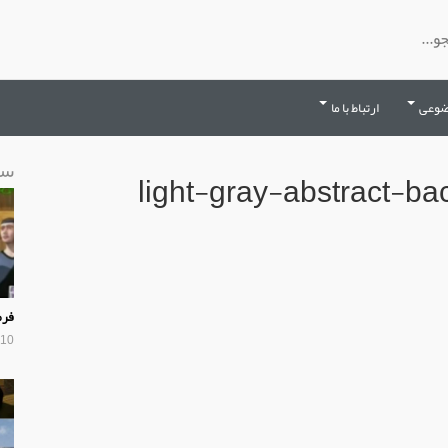
ضوعی
ارتباط با ما
سا
light-gray-abstract-
فرم
10 سال پیش