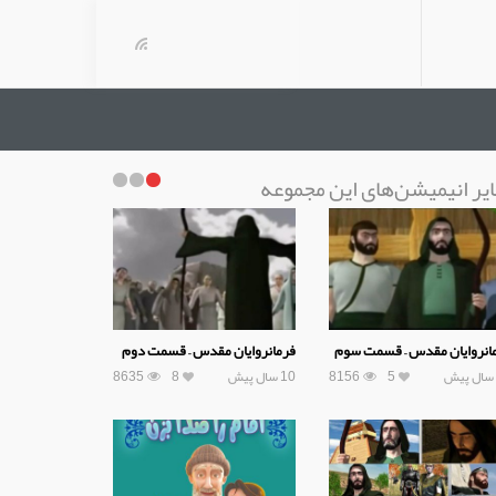
یر انیمیشن‌های این مجموعه
انروایان مقدس – قسمت سوم
فرمانروایان مقدس – قسمت دوم
5
8156
10 سال پیش
8
8635