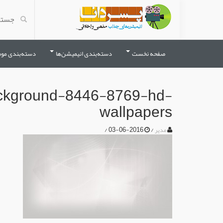
صفحه نخست
دسته‌بندی انیمیشن‌ها
دسته‌بندی مو
background-8446-8769-hd-
wallpapers
/
2016-06-03
/
مدیر