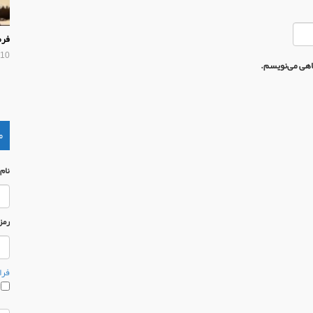
فرم
10 سال پیش
گاهی می‌نویسم.
م
نام
رمز
فرا
م