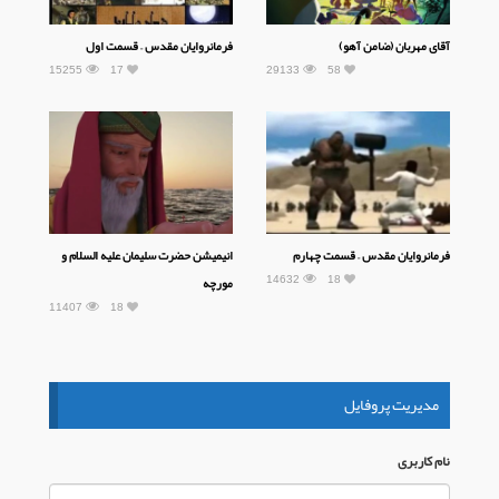
آقای مهربان (ضامن آهو)
فرمانروایان مقدس – قسمت اول
15255
17
29133
58
فرمانروایان مقدس – قسمت چهارم
انیمیشن حضرت سلیمان علیه السلام و
14632
18
مورچه
11407
18
مدیریت پروفایل
نام كاربری