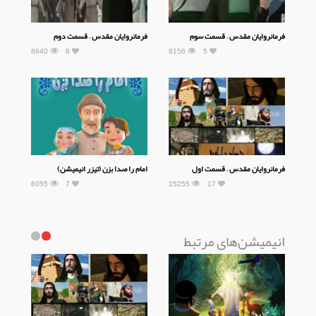
فرمانروایان مقدس – قسمت سوم
فرمانروایان مقدس – قسمت دوم
8640
8
8156
5
فرمانروایان مقدس – قسمت اول
امام را صدا بزن (تیزر انیمیشن)
6055
7
15255
17
انیمیشن‌های مرتبط