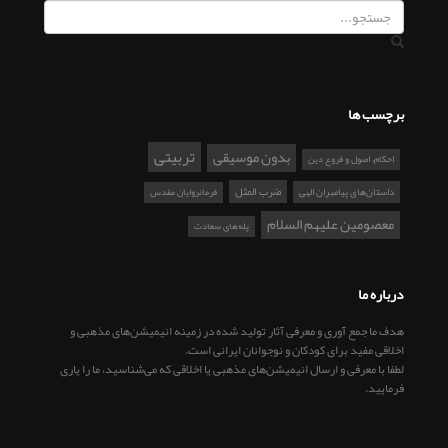
برچسب ها
تربیتی
بدون موسیقی
احکام، اصول و فروع دین
ضرب المثل
داستان‌های پیامبران الهی
فرمانروایان مقدس
معصومین علیهم السلام
پله‌های سعادت
درباره ما
هدف ما جمع آوری و معرفی آثار تولید شده در زمینه انیمیشن‌های مذهبی و
اخلاقی مفید برای کودکان و نوجوانان ایرانی است.
لطفا با معرفی و ارسال انیمیشن‌های مذهبی یا اخلاقی که می‌شناسید، ما را یاری
فرمایید.