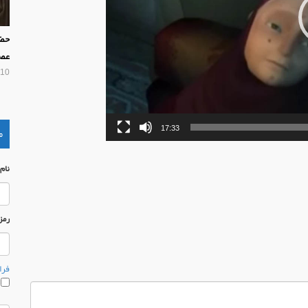
حضر
عص
10 سال پیش
17:33
م
نام
رمز
فرا
م