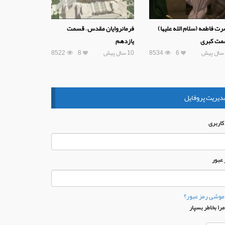
ت فاطمه (سلام الله علیها)
فرمانروایان مقدس – قسمت
مت کبری
یازدهم
6
8534
10 سال پیش
8
8522
دیریت پروفایل
 كاربری
 عبور
موشی رمز عبور؟
را بخاطر بسپار