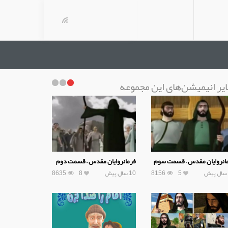
یر انیمیشن‌های این مجموعه
انروایان مقدس – قسمت سوم
فرمانروایان مقدس – قسمت دوم
5
8156
10 سال پیش
8
8635