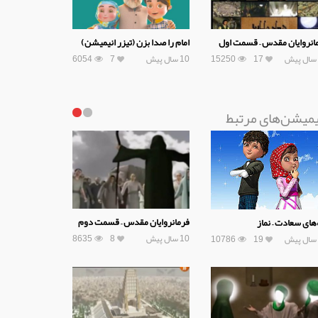
انروایان مقدس – قسمت اول
امام را صدا بزن (تیزر انیمیشن)
17
15250
10 سال پیش
7
6054
یمیشن‌های مرتبط
فرمانروایان مقدس – قسمت دوم
‌های سعادت – نماز
10 سال پیش
8
8635
10786
19