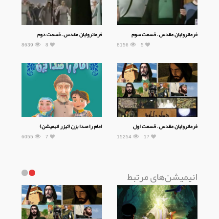
فرمانروایان مقدس – قسمت سوم
فرمانروایان مقدس – قسمت دوم
8639
8
8156
5
فرمانروایان مقدس – قسمت اول
امام را صدا بزن (تیزر انیمیشن)
6055
7
15254
17
انیمیشن‌های مرتبط