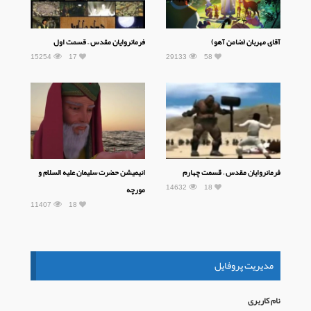
آقای مهربان (ضامن آهو)
فرمانروایان مقدس – قسمت اول
15254
17
29133
58
فرمانروایان مقدس – قسمت چهارم
انیمیشن حضرت سلیمان علیه السلام و
14632
18
مورچه
11407
18
مدیریت پروفایل
نام كاربری