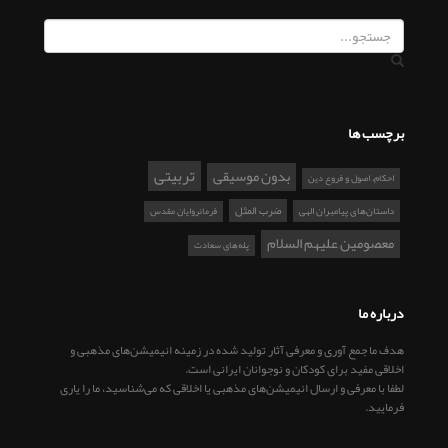
برچسب ها
تربیتی
بدون موسیقی
احکام، اصول و فروع دین
ضرب المثل
داستان‌های پیامبران الهی
فرمانروایان مقدس
معصومین علیهم السلام
پله‌های سعادت
درباره ما
هدف ما جمع آوری و معرفی آثار تولید شده در زمینه انیمیشن‌های مذهبی و
اخلاقی مفید برای کودکان و نوجوانان ایرانی است.
لطفا با معرفی و ارسال انیمیشن‌های مذهبی یا اخلاقی که می‌شناسید، ما را یاری
فرمایید.