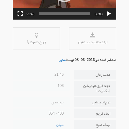
21:46
00:00
لینک دانلود مستقیم
چراخ خاموش!
منتشر شده در 2016-06-08 توسط
مدیر
مدت زمان
21:46
حجم فایل انیمیشن
106
(مگابایت)
نوع انیمیشن
دو بعدی
ابعاد فریم
480 * 854
لینک منبع
تبیان