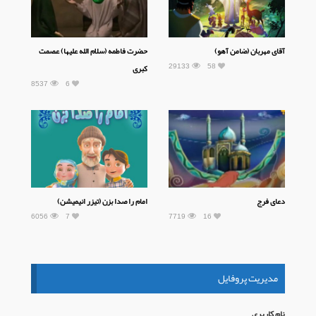
آقای مهربان (ضامن آهو)
حضرت فاطمه (سلام الله علیها) عصمت
29133
58
کبری
8537
6
دعای فرج
امام را صدا بزن (تیزر انیمیشن)
6056
7
7719
16
مدیریت پروفایل
نام كاربری