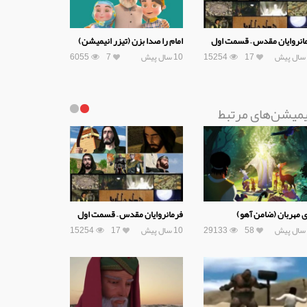
انروایان مقدس – قسمت اول
امام را صدا بزن (تیزر انیمیشن)
17
15254
10 سال پیش
7
6055
یمیشن‌های مرتبط
ی مهربان (ضامن آهو)
فرمانروایان مقدس – قسمت اول
58
29133
10 سال پیش
17
15254