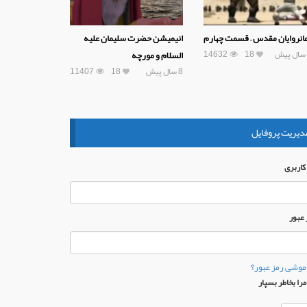
انروایان مقدس – قسمت چهارم
انیمیشن حضرت سلیمان علیه
14632
18
السلام و مورچه
8 سال پیش
18
11407
دیریت پروفایل
 كاربری
 عبور
موشی رمز عبور؟
را بخاطر بسپار