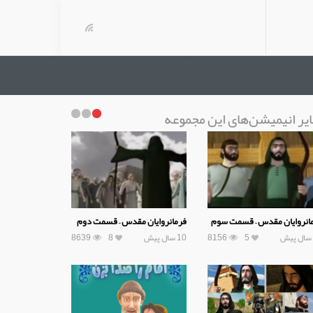
یر انیمیشن‌های این مجموعه
انروایان مقدس – قسمت سوم
فرمانروایان مقدس – قسمت دوم
5
8156
10 سال پیش
8
8639