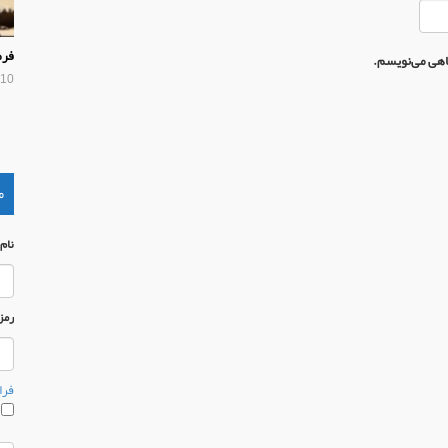
فرم
گاهی می‌نویسم.
10 سال پیش
م
نام
رمز
فرا
م