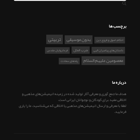
برچسب ها
تربیتی
بدون موسیقی
احکام، اصول و فروع دین
ضرب المثل
داستان‌های پیامبران الهی
فرمانروایان مقدس
معصومین علیهم السلام
پله‌های سعادت
درباره ما
هدف ما جمع آوری و معرفی آثار تولید شده در زمینه انیمیشن‌های مذهبی و
اخلاقی مفید برای کودکان و نوجوانان ایرانی است.
لطفا با معرفی و ارسال انیمیشن‌های مذهبی یا اخلاقی که می‌شناسید، ما را یاری
فرمایید.