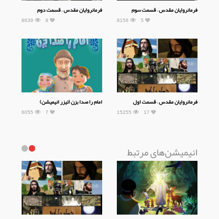
فرمانروایان مقدس – قسمت سوم
فرمانروایان مقدس – قسمت دوم
8639
8
8156
5
فرمانروایان مقدس – قسمت اول
امام را صدا بزن (تیزر انیمیشن)
6055
7
15255
17
انیمیشن‌های مرتبط