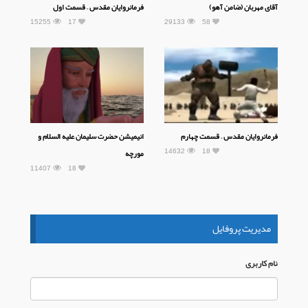
آقای مهربان (ضامن آهو)
فرمانروایان مقدس – قسمت اول
15255
17
29133
58
فرمانروایان مقدس – قسمت چهارم
انیمیشن حضرت سلیمان علیه السلام و
14632
18
مورچه
11407
18
مدیریت پروفایل
نام كاربری