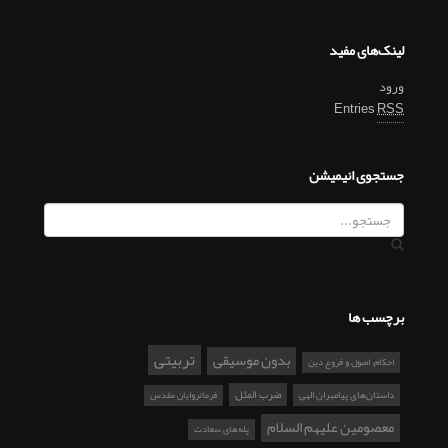
لینک‌های مفید
ورود
Entries
RSS
جستجوی انیمیشن
برچسب ها
تربیتی
بدون موسیقی
احکام، اصول و فروع دین
ضرب المثل
داستان‌های پیامبران الهی
فرمانروایان مقدس
معصومین علیهم السلام
پله‌های سعادت