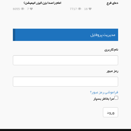
دعای فرج
امام را صدا بزن (تیزر انیمیشن)
6055
7
7717
16
مدیریت پروفایل
نام كاربری
رمز عبور
فراموشی رمز عبور؟
مرا بخاطر بسپار