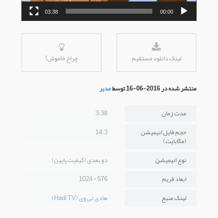
03:38
00:00
لینک دانلود مستقیم
چراخ خاموش!
منتشر شده در 2016-06-16 توسط
مدیر
مدت زمان
3:38
حجم فایل انیمیشن
14.3
(مگابایت)
نوع انیمیشن
دو بعدی (کیفیت پایین)
ابعاد فریم
576 * 1024
لینک منبع
هادی تی وی (Hadi TV)