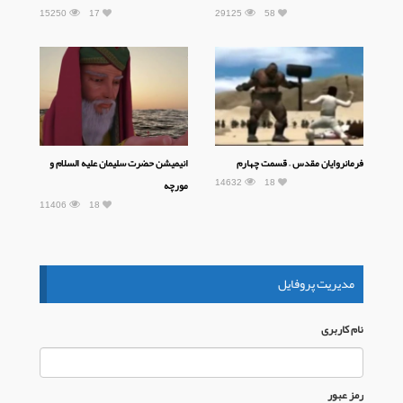
15250
17
29125
58
فرمانروایان مقدس – قسمت چهارم
انیمیشن حضرت سلیمان علیه السلام و
14632
18
مورچه
11406
18
مدیریت پروفایل
نام كاربری
رمز عبور