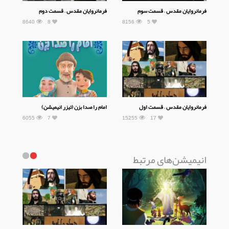
فرمانروایان مقدس – قسمت سوم
فرمانروایان مقدس – قسمت دوم
8640
8
8156
5
فرمانروایان مقدس – قسمت اول
امام را صدا بزن (تیزر انیمیشن)
6055
7
15255
17
انیمیشن‌های مرتبط