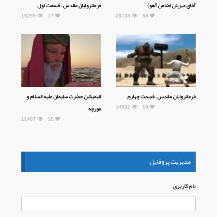
آقای مهربان (ضامن آهو)
فرمانروایان مقدس – قسمت اول
15255
17
29133
58
فرمانروایان مقدس – قسمت چهارم
انیمیشن حضرت سلیمان علیه السلام و
14632
18
مورچه
11407
18
مدیریت پروفایل
نام كاربری