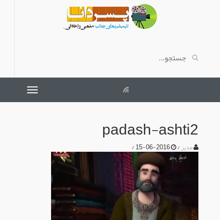
padash-ashti2
/
2016-06-15
/
مدیر