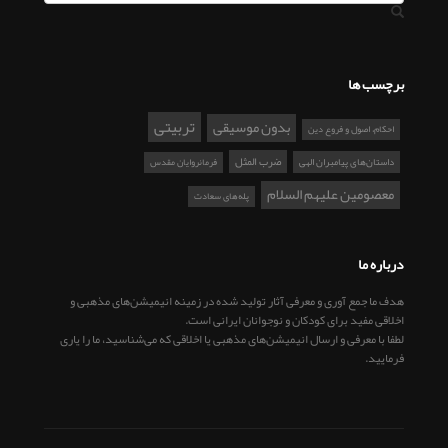
برچسب ها
تربیتی
بدون موسیقی
احکام، اصول و فروع دین
ضرب المثل
داستان‌های پیامبران الهی
فرمانروایان مقدس
معصومین علیهم السلام
پله‌های سعادت
درباره ما
هدف ما جمع آوری و معرفی آثار تولید شده در زمینه انیمیشن‌های مذهبی و
اخلاقی مفید برای کودکان و نوجوانان ایرانی است.
لطفا با معرفی و ارسال انیمیشن‌های مذهبی یا اخلاقی که می‌شناسید، ما را یاری
فرمایید.