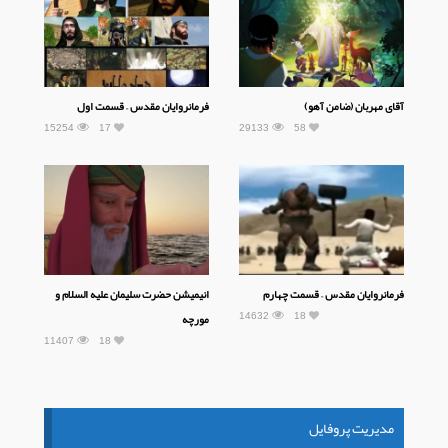
آقای مهربان (ضامن آهو)
فرمانروایان مقدس – قسمت اول
15254
17
29133
58
فرمانروایان مقدس – قسمت چهارم
انیمیشن حضرت سلیمان علیه السلام و
14632
18
مورچه
11407
18
مدیریت پروفایل