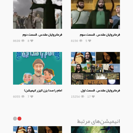
فرمانروایان مقدس – قسمت سوم
فرمانروایان مقدس – قسمت دوم
8639
8
8156
5
فرمانروایان مقدس – قسمت اول
امام را صدا بزن (تیزر انیمیشن)
6055
7
15254
17
انیمیشن‌های مرتبط