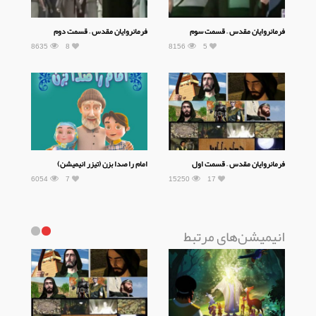
فرمانروایان مقدس – قسمت سوم
فرمانروایان مقدس – قسمت دوم
8635
8
8156
5
فرمانروایان مقدس – قسمت اول
امام را صدا بزن (تیزر انیمیشن)
6054
7
15250
17
انیمیشن‌های مرتبط