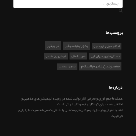
برچسب ها
تربیتی
بدون موسیقی
احکام، اصول و فروع دین
ضرب المثل
داستان‌های پیامبران الهی
فرمانروایان مقدس
معصومین علیهم السلام
پله‌های سعادت
درباره ما
هدف ما جمع آوری و معرفی آثار تولید شده در زمینه انیمیشن‌های مذهبی و
اخلاقی مفید برای کودکان و نوجوانان ایرانی است.
لطفا با معرفی و ارسال انیمیشن‌های مذهبی یا اخلاقی که می‌شناسید، ما را یاری
فرمایید.