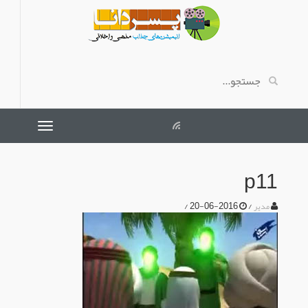
p11
/
2016-06-20
/
مدیر