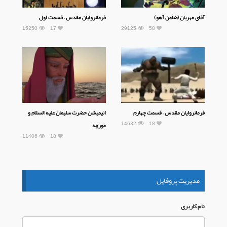
آقای مهربان (ضامن آهو)
فرمانروایان مقدس – قسمت اول
15250
17
29125
58
فرمانروایان مقدس – قسمت چهارم
انیمیشن حضرت سلیمان علیه السلام و
14632
18
مورچه
11406
18
مدیریت پروفایل
نام كاربری