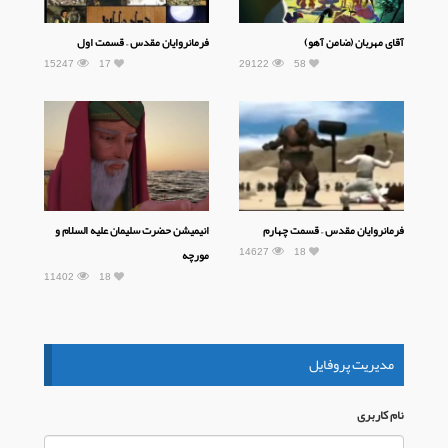
آقای مهربان (ضامن آهو)
فرمانروایان مقدس – قسمت اول
15247
17
29122
58
فرمانروایان مقدس – قسمت چهارم
انیمیشن حضرت سلیمان علیه السلام و
14627
18
مورچه
11402
18
مدیریت پروفایل
نام كاربری