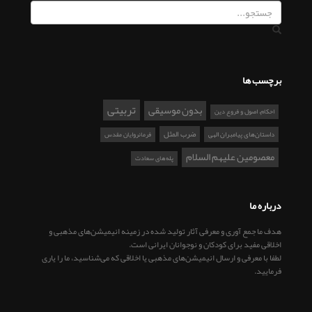
برچسب ها
تربیتی
بدون موسیقی
احکام، اصول و فروع دین
ضرب المثل
داستان‌های پیامبران الهی
فرمانروایان مقدس
معصومین علیهم السلام
پله‌های سعادت
درباره ما
هدف ما جمع آوری و معرفی آثار تولید شده در زمینه انیمیشن‌های مذهبی و
اخلاقی مفید برای کودکان و نوجوانان ایرانی است.
لطفا با معرفی و ارسال انیمیشن‌های مذهبی یا اخلاقی که می‌شناسید، ما را یاری
فرمایید.