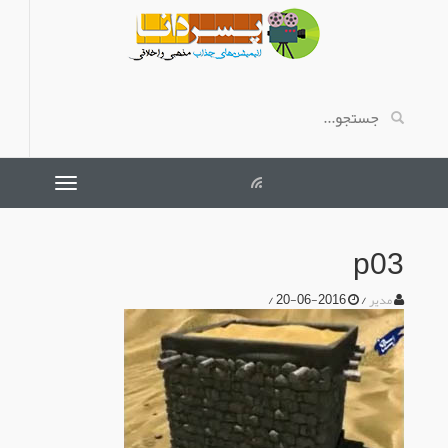
p03
/
2016-06-20
/
مدیر