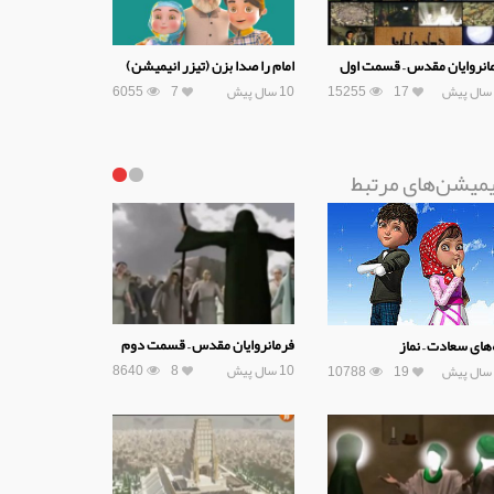
انروایان مقدس – قسمت اول
امام را صدا بزن (تیزر انیمیشن)
17
15255
10 سال پیش
7
6055
یمیشن‌های مرتبط
فرمانروایان مقدس – قسمت دوم
‌های سعادت – نماز
10 سال پیش
8
8640
10788
19