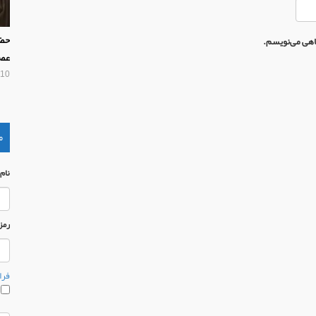
حضر
گاهی می‌نویسم.
عص
10 سال پیش
م
نام
رمز
فرا
م