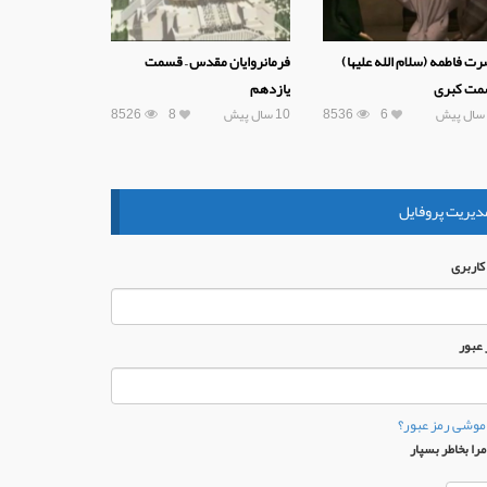
ت فاطمه (سلام الله علیها)
فرمانروایان مقدس – قسمت
مت کبری
یازدهم
6
8536
10 سال پیش
8
8526
دیریت پروفایل
 كاربری
 عبور
موشی رمز عبور؟
را بخاطر بسپار