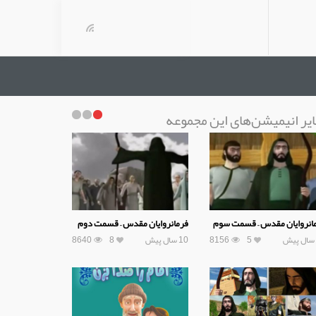
یر انیمیشن‌های این مجموعه
انروایان مقدس – قسمت سوم
فرمانروایان مقدس – قسمت دوم
5
8156
10 سال پیش
8
8640