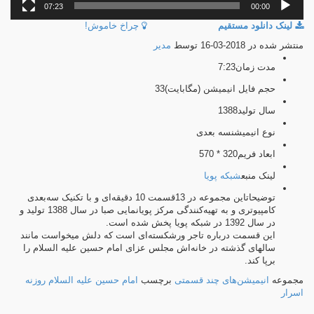
07:23
00:00
لینک دانلود مستقیم
چراخ خاموش!
منتشر شده در 2018-03-16 توسط
مدیر
مدت زمان
7:23
حجم فایل انیمیشن (مگابایت)
33
سال تولید
1388
نوع انیمیشن
سه بعدی
ابعاد فریم
320 * 570
لینک منبع
شبکه پویا
توضیحات
این مجموعه در 13قسمت 10 دقیقه‌ای و با تکنیک سه‌بعدی
کامپیوتری و به تهیه‌کنندگی مرکز پویانمایی صبا در سال 1388 تولید و
در سال 1392 در شبکه پویا پخش شده است.
این قسمت درباره تاجر ورشکسته‌ای است که دلش میخواست مانند
سالهای گذشته در خانه‌اش مجلس عزای امام حسین علیه السلام را
برپا کند.
مجموعه
انیمیشن‌های چند قسمتی
برچسب
امام حسین علیه السلام
روزنه
اسرار