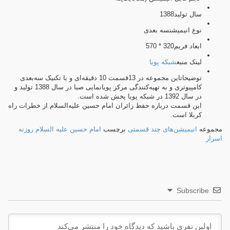
سال تولید
1388
نوع انیمیشن
سه بعدی
ابعاد فریم
320 * 570
لینک منبع
شبکه پویا
توضیحات
این مجموعه در 13قسمت 10 دقیقه‌ای و با تکنیک سه‌بعدی
کامپیوتری و به تهیه‌کنندگی مرکز پویانمایی صبا در سال 1388 تولید و
در سال 1392 در شبکه پویا پخش شده است.
این قسمت درباره حفظ زائران امام حسین علیه‌السلام از خطرات راه
کربلا است.
مجموعه
انیمیشن‌های چند قسمتی
برچسب
امام حسین علیه السلام
روزنه
اسرار
Subscribe