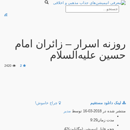
09:29
00:00
نمایشگر
ویدیو
روزنه اسرار – زائران امام
حسین علیه‌السلام
2420
2
لینک دانلود مستقیم
چراخ خاموش!
منتشر شده در 2018-03-16 توسط
مدیر
مدت زمان
9:29
حجم فایل انیمیشن (مگابایت)
42