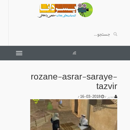
rozane-asrar-saraye-
tazvir
/
2018-03-16
/
مدیر