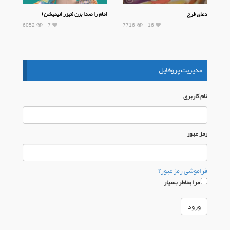
دعای فرج
امام را صدا بزن (تیزر انیمیشن)
6052
7
7716
16
مدیریت پروفایل
نام كاربری
رمز عبور
فراموشی رمز عبور؟
مرا بخاطر بسپار