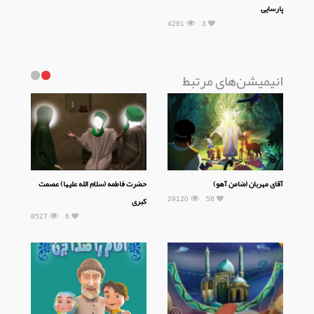
پارسایی
4281
3
انیمیشن‌های مرتبط
آقای مهربان (ضامن آهو)
حضرت فاطمه (سلام الله علیها) عصمت
29120
58
کبری
8527
6