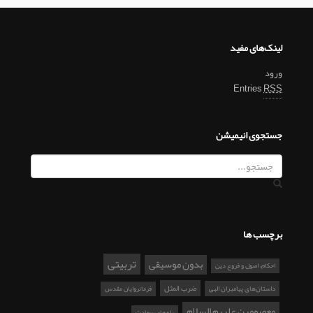
لینک‌های مفید
ورود
Entries
RSS
جستجوی انیمیشن
برچسب ها
تربیتی
بدون موسیقی
احکام، اصول و فروع دین
ضرب المثل
داستان‌های پیامبران الهی
فرمانروایان مقدس
معصومین علیهم السلام
پله‌های سعادت