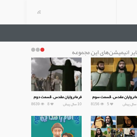
یر انیمیشن‌های این مجموعه
انروایان مقدس – قسمت سوم
فرمانروایان مقدس – قسمت دوم
5
8156
10 سال پیش
8
8639