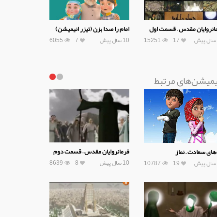
انروایان مقدس – قسمت اول
امام را صدا بزن (تیزر انیمیشن)
17
15251
10 سال پیش
7
6055
یمیشن‌های مرتبط
فرمانروایان مقدس – قسمت دوم
‌های سعادت – نماز
10 سال پیش
8
8639
10787
19