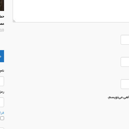
حضر
عص
10 سال پیش
م
نام
رمز
گاهی می‌نویسم.
فرا
م