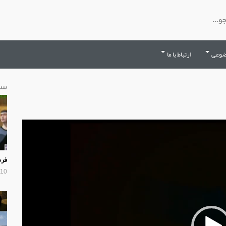
ضوعی
ارتباط با ما
سا
فرم
10 سال پیش