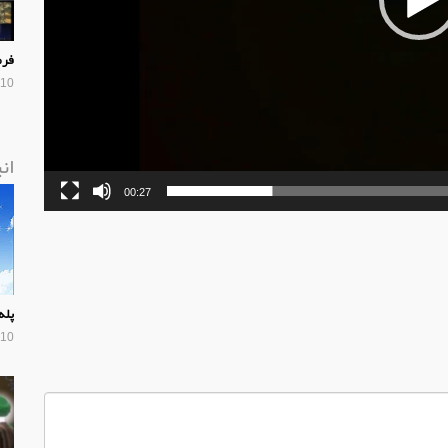
فرم
10 سال پیش
ان
00:27
پله
10 سال پیش