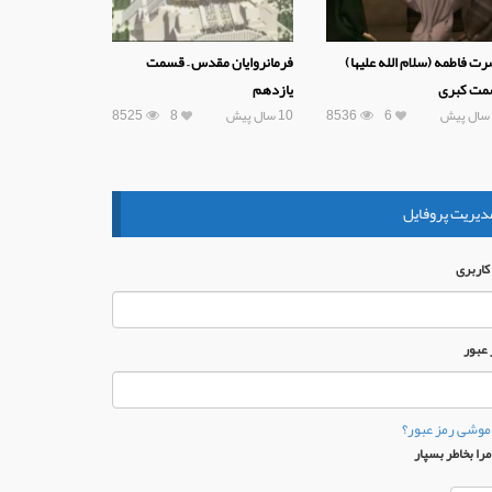
ت فاطمه (سلام الله علیها)
فرمانروایان مقدس – قسمت
مت کبری
یازدهم
6
8536
10 سال پیش
8
8525
دیریت پروفایل
 كاربری
 عبور
موشی رمز عبور؟
را بخاطر بسپار