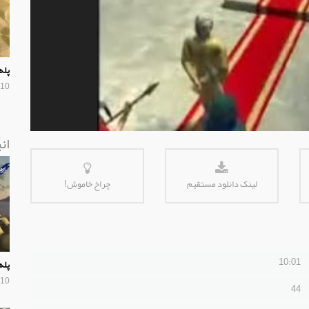
پله
10 سال پیش
ان
لینک دانلود مستقیم
چراخ خاموش!
10:01
پله
10 سال پیش
44