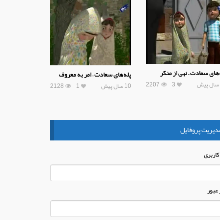
‌های سعادت – نهی از منکر
پله‌های سعادت – امر به معروف
2207
3
10 سال پیش
1
2128
دیریت پروفایل
 كاربری
 عبور