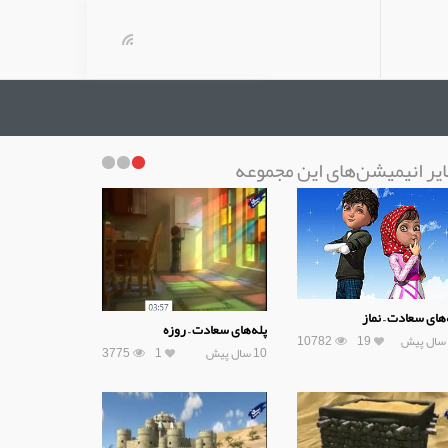
یر انیمیشن‌های این مجموعه
‌های سعادت – نماز
پله‌های سعادت – روزه
10782
19
10 سال پیش
1
3775