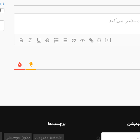
فرا
م
{}
[+]
نیمیشن
برچسب ها
بدون موسیقی
احکام، اصول و فروع دین