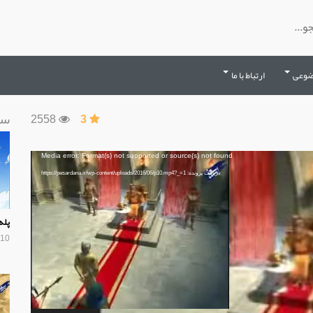
ضوعی
ارتباط با ما
سا
2558
3
Media error: Format(s) not supported or source(s) not found
دریافت پرونده: https://pesardana.ir/wp-content/uploads/2016/06/p10.mp4?_=1
پله
10 سال پیش