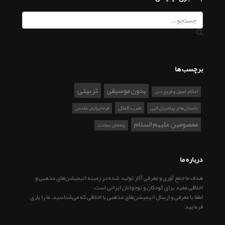
برچسب ها
تربیتی
بدون موسیقی
احکام، اصول و فروع دین
ضرب المثل
داستان‌های پیامبران الهی
فرمانروایان مقدس
معصومین علیهم السلام
پله‌های سعادت
درباره ما
هدف ما جمع آوری و معرفی آثار تولید شده در زمینه انیمیشن‌های مذهبی و
اخلاقی مفید برای کودکان و نوجوانان ایرانی است.
لطفا با معرفی و ارسال انیمیشن‌های مذهبی یا اخلاقی که می‌شناسید، ما را یاری
فرمایید.