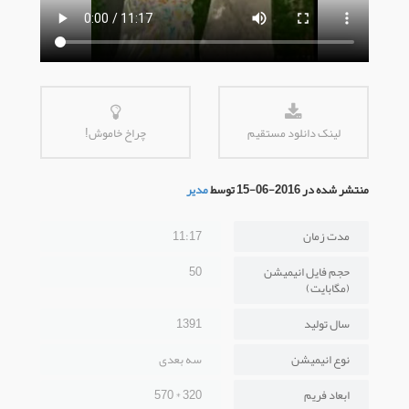
لینک دانلود مستقیم
چراخ خاموش!
منتشر شده در 2016-06-15 توسط
مدیر
مدت زمان
11:17
حجم فایل انیمیشن
50
(مگابایت)
سال تولید
1391
نوع انیمیشن
سه بعدی
ابعاد فریم
320 * 570