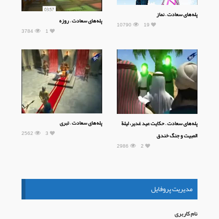
پله‌های سعادت – نماز
پله‌های سعادت – روزه
10790
19
3784
1
پله‌های سعادت – تبری
پله‌های سعادت – حکایت عید غدیر، لیلة
2562
3
المبیت و جنگ خندق
2986
2
مدیریت پروفایل
نام كاربری