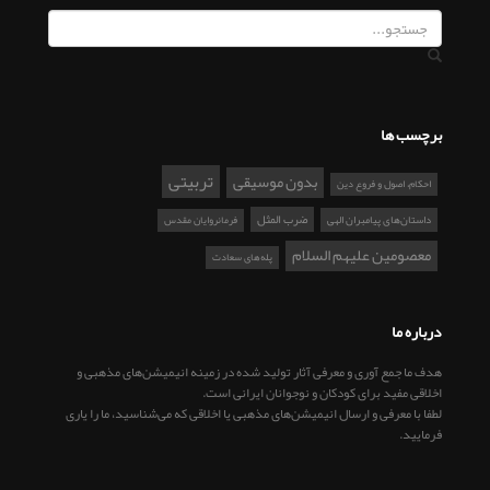
برچسب ها
تربیتی
بدون موسیقی
احکام، اصول و فروع دین
ضرب المثل
داستان‌های پیامبران الهی
فرمانروایان مقدس
معصومین علیهم السلام
پله‌های سعادت
درباره ما
هدف ما جمع آوری و معرفی آثار تولید شده در زمینه انیمیشن‌های مذهبی و
اخلاقی مفید برای کودکان و نوجوانان ایرانی است.
لطفا با معرفی و ارسال انیمیشن‌های مذهبی یا اخلاقی که می‌شناسید، ما را یاری
فرمایید.