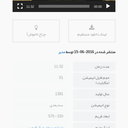
11:32
00:00
لینک دانلود مستقیم
چراخ خاموش!
منتشر شده در 2016-06-15 توسط
مدیر
مدت زمان
11:32
حجم فایل انیمیشن
51
(مگابایت)
سال تولید
1391
نوع انیمیشن
سه بعدی
ابعاد فریم
320 * 570
لینک منبع
صدا و سیمای مرکز قزوین