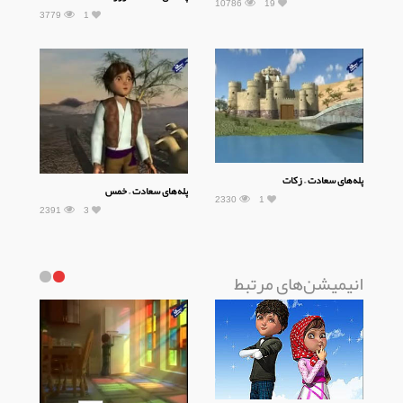
10786
19
3779
1
پله‌های سعادت – زکات
پله‌های سعادت – خمس
2330
1
2391
3
انیمیشن‌های مرتبط