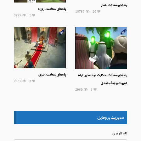
پله‌های سعادت – نماز
پله‌های سعادت – روزه
10786
19
3779
1
پله‌های سعادت – تبری
پله‌های سعادت – حکایت عید غدیر، لیلة
2562
3
المبیت و جنگ خندق
2986
2
مدیریت پروفایل
نام كاربری