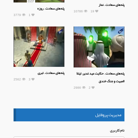
پله‌های سعادت – نماز
پله‌های سعادت – روزه
10786
19
3779
1
پله‌های سعادت – تبری
پله‌های سعادت – حکایت عید غدیر، لیلة
2562
3
المبیت و جنگ خندق
2986
2
مدیریت پروفایل
نام كاربری