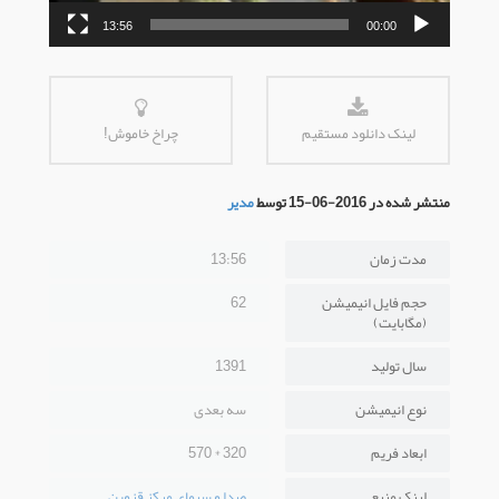
13:56
00:00
لینک دانلود مستقیم
چراخ خاموش!
منتشر شده در 2016-06-15 توسط
مدیر
مدت زمان
13:56
حجم فایل انیمیشن
62
(مگابایت)
سال تولید
1391
نوع انیمیشن
سه بعدی
ابعاد فریم
320 * 570
لینک منبع
صدا و سیمای مرکز قزوین