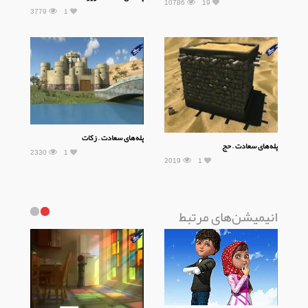
10786
19
3779
1
پله‌های سعادت – زکات
پله‌های سعادت – حج
2330
1
2019
1
انیمیشن‌های مرتبط