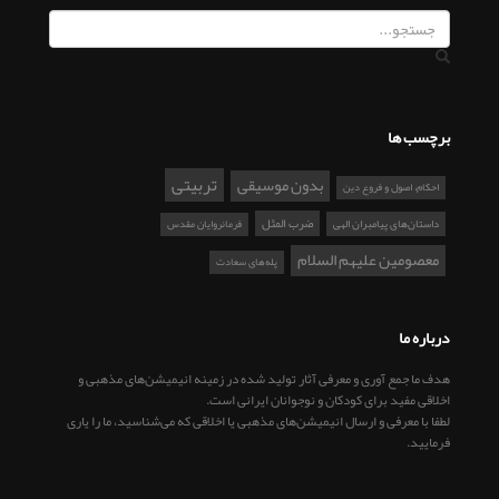
برچسب ها
تربیتی
بدون موسیقی
احکام، اصول و فروع دین
ضرب المثل
داستان‌های پیامبران الهی
فرمانروایان مقدس
معصومین علیهم السلام
پله‌های سعادت
درباره ما
هدف ما جمع آوری و معرفی آثار تولید شده در زمینه انیمیشن‌های مذهبی و
اخلاقی مفید برای کودکان و نوجوانان ایرانی است.
لطفا با معرفی و ارسال انیمیشن‌های مذهبی یا اخلاقی که می‌شناسید، ما را یاری
فرمایید.